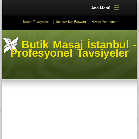
Ana Menü
Masöz Tavsiyelerim
Ücretsiz İlan Başvuru
Hizmet Yorumunuz
Butik Masaj İstanbul -
Profesyonel Tavsiyeler