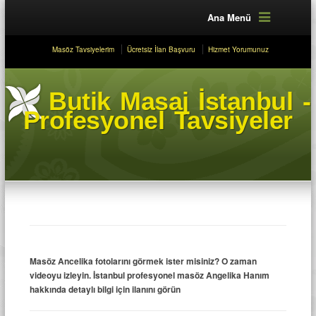
Ana Menü
Masöz Tavsiyelerim
Ücretsiz İlan Başvuru
Hizmet Yorumunuz
Butik Masaj İstanbul -
Profesyonel Tavsiyeler
Masöz Ancelika fotolarını görmek ister misiniz? O zaman
videoyu izleyin. İstanbul profesyonel masöz Angelika Hanım
hakkında detaylı bilgi için ilanını görün