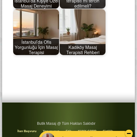
İstanbul’da Kişiye Özel
terapisti mi tercih
Masaj Deneyimi
edilmeli?
İstanbul’da Ofis
Yorgunluğu İçin Masaj
Kadıköy Masaj
Terapisi
Terapisti Rehberi
Butik Masaj @ Tüm Hakları Saklıdır
İlan Başvuru
Yorumunuz
Etik
KVKK GDPR
Gizlilik