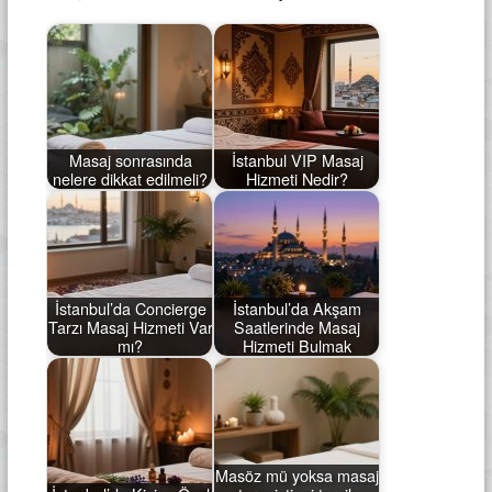
Masaj sonrasında
İstanbul VIP Masaj
nelere dikkat edilmeli?
Hizmeti Nedir?
İstanbul’da Concierge
İstanbul’da Akşam
Tarzı Masaj Hizmeti Var
Saatlerinde Masaj
mı?
Hizmeti Bulmak
Masöz mü yoksa masaj