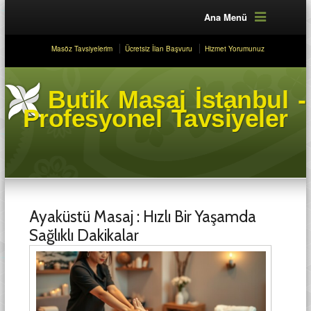
Ana Menü
Masöz Tavsiyelerim
Ücretsiz İlan Başvuru
Hizmet Yorumunuz
Butik Masaj İstanbul -
Profesyonel Tavsiyeler
Ayaküstü Masaj : Hızlı Bir Yaşamda
Sağlıklı Dakikalar