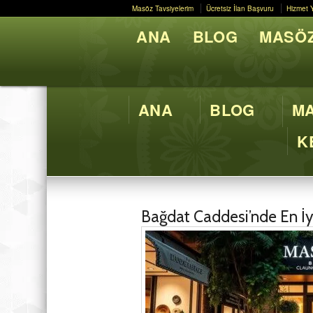
Masöz Tavsiyelerim
Ücretsiz İlan Başvuru
Hizmet 
Masöz Tavsiyelerim
Ücretsiz İlan Başvuru
Hizmet 
ANA
BLOG
MASÖZ
Butik M
ANA
BLOG
MA
K
Bağdat Caddesi’nde En İy