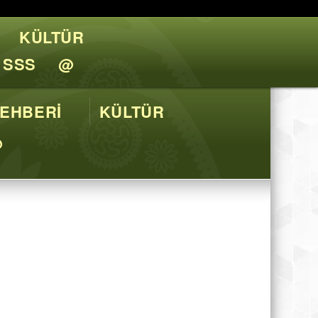
KÜLTÜR
l Tavsiyeler
SSS
@
EHBERİ
KÜLTÜR
@