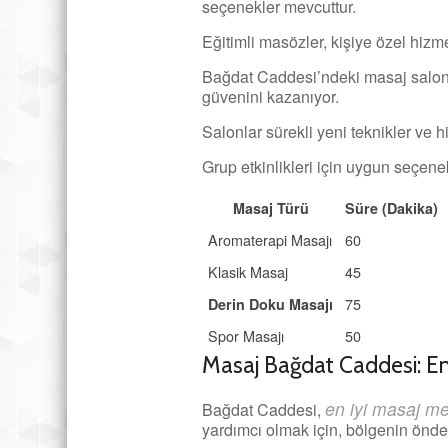
seçenekler mevcuttur.
Eğitimli masözler, kişiye özel hizme
Bağdat Caddesi’ndeki masaj salonla
güvenini kazanıyor.
Salonlar sürekli yeni teknikler ve h
Grup etkinlikleri için uygun seçene
Masaj Türü
Süre (Dakika)
Aromaterapi Masajı
60
Klasik Masaj
45
75
Derin Doku Masajı
Spor Masajı
50
Masaj Bağdat Caddesi: En
en iyi masaj me
Bağdat Caddesi,
yardımcı olmak için, bölgenin önde 