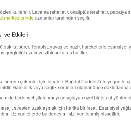
eri kullanılır. Lavanta rahatlatır, okaliptüs ferahlatır, papatya sa
j merkezlerinde
uzmanlar tarafından seçilir.
 ve Etkileri
0 dakika sürer. Terapist, yavaş ve nazik hareketlerle esansiyel y
s gerginliği azalır ve zihinsel stres hafifler.
ku sorunu çekenler için idealdir. Bağdat Caddesi’nin yoğun tem
dir. Hamilelik veya sağlık sorunları olanlar önce doktorlarına 
hem de bedensel şifalanmayı amaçlayan özel bir terapi yöntemid
ajı, stresten uzaklaşmak için harika bir fırsat. Esansiyel yağla
dırır. Uzman ellerde bu deneyim, sizi yenilenmiş hissettirir.