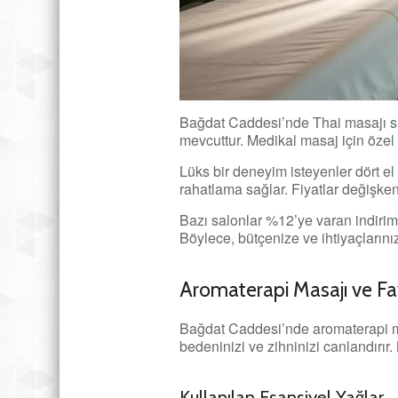
Bağdat Caddesi’nde Thai masajı su
mevcuttur. Medikal masaj için özel k
Lüks bir deneyim isteyenler dört el 
rahatlama sağlar. Fiyatlar değişken
Bazı salonlar %12’ye varan indiriml
Böylece, bütçenize ve ihtiyaçlarını
Aromaterapi Masajı ve Fa
Bağdat Caddesi’nde aromaterapi mas
bedeninizi ve zihninizi canlandırır
Kullanılan Esansiyel Yağlar