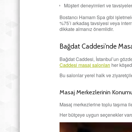
Müşteri deneyimleri ve tavsiyele
Bostancı Hamam Spa gibi işletmeler
%75’i arkadaş tavsiyesi veya inter
dikkate almanız önemlidir.
Bağdat Caddesi’nde Mas
Bağdat Caddesi, İstanbul’un gözde 
Caddesi masaj salonları
her köşede
Bu salonlar yerel halk ve ziyaretçile
Masaj Merkezlerinin Konum
Masaj merkezlerine toplu taşıma ile 
Her bütçeye uygun seçenekler vardı