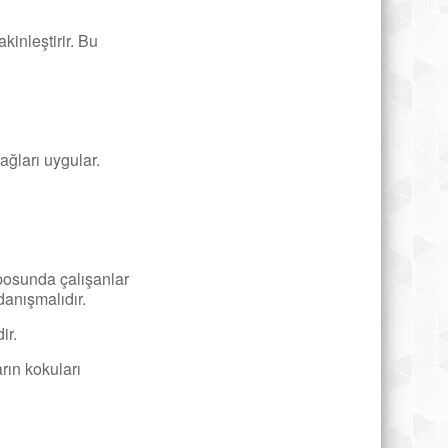
kinleştirir. Bu
ağları uygular.
posunda çalışanlar
danışmalıdır.
ir.
rın kokuları