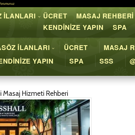
Yorumunuz
Yorumunuz
 İLANLARI
ÜCRET
MASAJ REHBERİ
asaj İstanbul - Profesyone
KENDİNİZE YAPIN
SPA
SÖZ İLANLARI
ÜCRET
MASAJ R
ENDİNİZE YAPIN
SPA
SSS
i Masaj Hizmeti Rehberi