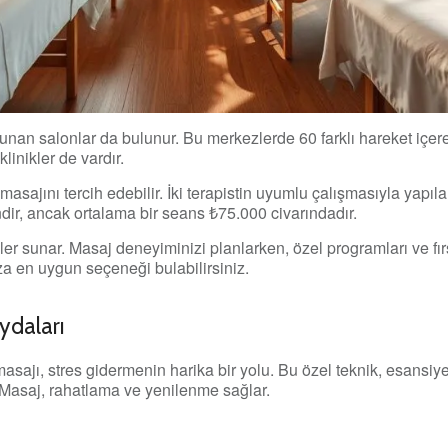
nan salonlar da bulunur. Bu merkezlerde 60 farklı hareket içer
linikler de vardır.
masajını tercih edebilir. İki terapistin uyumlu çalışmasıyla yapı
dir, ancak ortalama bir seans ₺75.000 civarındadır.
er sunar. Masaj deneyiminizi planlarken, özel programları ve fırs
za en uygun seçeneği bulabilirsiniz.
ydaları
ajı, stres gidermenin harika bir yolu. Bu özel teknik, esansiye
. Masaj, rahatlama ve yenilenme sağlar.