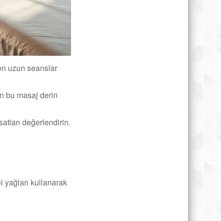
en uzun seanslar
lan bu masaj derin
atları değerlendirin.
l yağları kullanarak