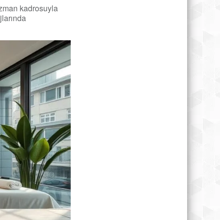
uzman kadrosuyla
jlarında