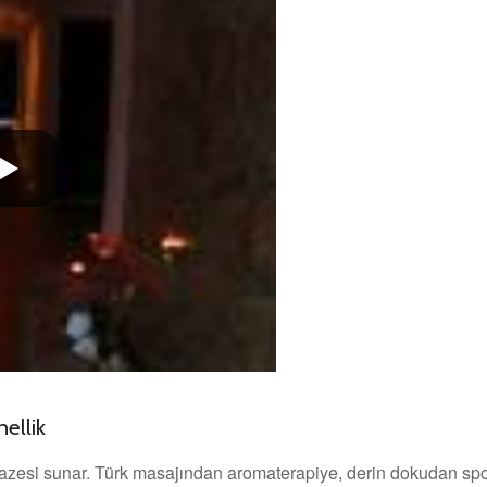
ellik
pazesi sunar. Türk masajından aromaterapiye, derin dokudan sp