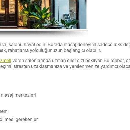
aj salonu hayal edin. Burada masaj deneyimi sadece lüks değil,
tmek, rahatlama yolculuğunuzun başlangıcı olabilir.
izmeti
veren salonlarında uzman eller sizi bekliyor. Bu rehber, ö
eçimi, stresten uzaklaşmanıza ve yenilenmenize yardımcı olacak
i masaj merkezleri
önemi
edilmesi gerekenler