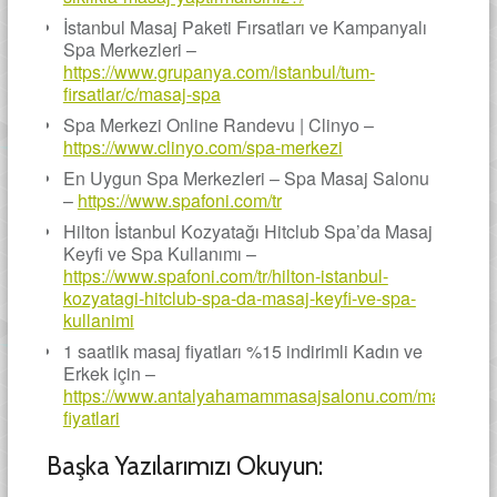
İstanbul Masaj Paketi Fırsatları ve Kampanyalı
Spa Merkezleri –
https://www.grupanya.com/istanbul/tum-
firsatlar/c/masaj-spa
Spa Merkezi Online Randevu | Clinyo –
https://www.clinyo.com/spa-merkezi
En Uygun Spa Merkezleri – Spa Masaj Salonu
–
https://www.spafoni.com/tr
Hilton İstanbul Kozyatağı Hitclub Spa’da Masaj
Keyfi ve Spa Kullanımı –
https://www.spafoni.com/tr/hilton-istanbul-
kozyatagi-hitclub-spa-da-masaj-keyfi-ve-spa-
kullanimi
1 saatlik masaj fiyatları %15 indirimli Kadın ve
Erkek için –
https://www.antalyahamammasajsalonu.com/masaj-
fiyatlari
Başka Yazılarımızı Okuyun: