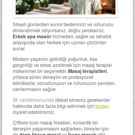
Stresli günlerden sonra bedeninizi ve ruhunuzu
dinlendirmek istiyorsanız, doğru yerdesiniz.
Erkek spa masör
hizmetleri, sağlık ve rahatlık
arayışında olan herkes için uzman çözümler
sunar.
Modern yaşamın getirdiği yoğunluk, kas
gerginliği ve stresi azaltmak için masaj terapisi
mükemmel bir seçenektir.
Masaj terapistleri
,
yıllarca süren deneyim ve profesyonel
tekniklerle, vücudunuzun ve ruhunuzun yeniden
canlanmasını sağlar.
İlk randevunuzda
dikkat etmeniz gerekenler
hakkında daha fazla bilgi edinmek için
burayı
ziyaret edebilirsiniz.
Çiftlere özel masaj fırsatları, romantik bir
deneyim yaşanmasını sağlarken, bireyler için
de
deep tissue masaj
ve
İsveç masajı
gibi