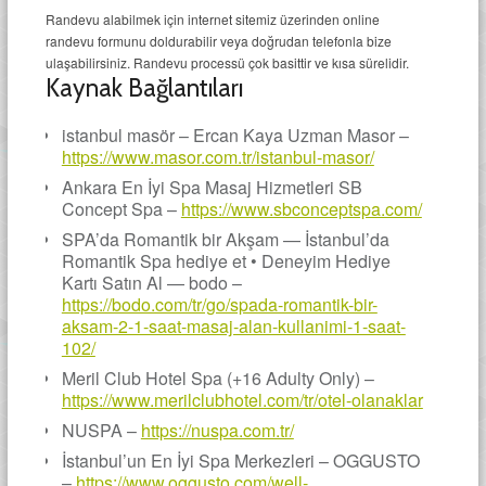
Randevu alabilmek için internet sitemiz üzerinden online
randevu formunu doldurabilir veya doğrudan telefonla bize
ulaşabilirsiniz. Randevu processü çok basittir ve kısa sürelidir.
Kaynak Bağlantıları
istanbul masör – Ercan Kaya Uzman Masor –
https://www.masor.com.tr/istanbul-masor/
Ankara En İyi Spa Masaj Hizmetleri SB
Concept Spa –
https://www.sbconceptspa.com/
SPA’da Romantik bir Akşam — İstanbul’da
Romantik Spa hediye et • Deneyim Hediye
Kartı Satın Al — bodo –
https://bodo.com/tr/go/spada-romantik-bir-
aksam-2-1-saat-masaj-alan-kullanimi-1-saat-
102/
Meril Club Hotel Spa (+16 Adulty Only) –
https://www.merilclubhotel.com/tr/otel-olanaklar
NUSPA –
https://nuspa.com.tr/
İstanbul’un En İyi Spa Merkezleri – OGGUSTO
–
https://www.oggusto.com/well-