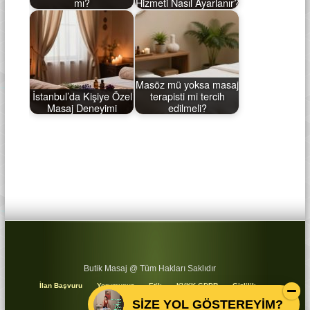
mı?
Hizmeti Nasıl Ayarlanır?
Masöz mü yoksa masaj
İstanbul’da Kişiye Özel
terapisti mi tercih
Masaj Deneyimi
edilmeli?
Butik Masaj @ Tüm Hakları Saklıdır
İlan Başvuru
Yorumunuz
Etik
KVKK GDPR
Gizlilik
Koşullar
Sitemap
SİZE YOL GÖSTEREYİM?