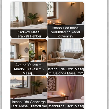
İstanbul'da masaj
Kadıköy Masaj
yorumları ne kadar
Terapisti Rehberi
güvenilir?
Avrupa Yakası mı
Anadolu Yakası mı?
İstanbul’da Evde Masaj
Masaj…
mı Salonda Masaj mı?
İstanbul’da Concierge
Tarzı Masaj Hizmeti Var
İstanbul’da Otele Masaj