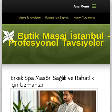
Ana Menü
Masöz Tavsiyelerim
Ücretsiz İlan Başvuru
Hizmet Yorumunuz
Butik Masaj İstanbul -
Profesyonel Tavsiyeler
Erkek Spa Masör: Sağlık ve Rahatlık
için Uzmanlar