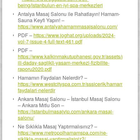
being/istanbulun-en-iyi-spa-merkezleri
Antalya Masaj Salonu ile Rahatlayın! Hamam-
Sauna Keyfi Yapın! –
https://www.antalyahamammasajsalonu.com/
PDF –
https://www.joghat.org/uploads/2024-
vol-7-issue-4-full-text-461.pdf
PDF –
https://www.kalkinmakutuphanesi.gov.tr/assets/upload
ili-daday-saglikli-yasam-merkezi-fizibilite-
raporu2020.pdf
Hamamın Faydaları Nelerdir? –
https://www.westcityspa.com.tr/sssicerik/hamamin-
faydalari-nelerdir
Ankara Masaj Salonu – İstanbul Masaj Salonu
– Ankara Mıtlu Son –
https://istanbulmasajvip.com/ankara-masaj-
salonu/
Ne Sıklıkla Masaj Yaptırmalısınız? –
https://www.metropolhamamspa.com/ne-
siklikla-masaj-yaptirmalisiniz?/