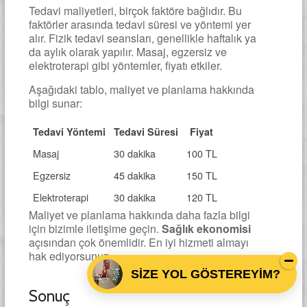
Tedavi maliyetleri, birçok faktöre bağlıdır. Bu
faktörler arasında tedavi süresi ve yöntemi yer
alır. Fizik tedavi seansları, genellikle haftalık ya
da aylık olarak yapılır. Masaj, egzersiz ve
elektroterapi gibi yöntemler, fiyatı etkiler.
Aşağıdaki tablo, maliyet ve planlama hakkında
bilgi sunar:
Tedavi Yöntemi
Tedavi Süresi
Fiyat
Masaj
30 dakika
100 TL
Egzersiz
45 dakika
150 TL
Elektroterapi
30 dakika
120 TL
Maliyet ve planlama hakkında daha fazla bilgi
için bizimle iletişime geçin.
Sağlık ekonomisi
açısından çok önemlidir. En iyi hizmeti almayı
hak ediyorsunuz.
SİZE YOL GÖSTEREYİM?
Sonuç