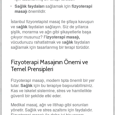
Sağlık faydaları
sağlamak için
fizyoterapi
masajı
önemlidir.
İstanbul fizyoretapist masaj ile şifaya kavuşun
ve s
ağlık
faydaları sağlayın. Siz de yıllarca
şişlik, morarma ve ağrı gibi şikayetlerle başa
çıkıyor musunuz? F
izyoterapi masajı,
vücudunuzu rahatlatmak ve s
ağlık
faydaları
sağlamak için tasarlanmış bir terapi türüdür.
Fizyoterapi Masajının Önemi ve
Temel Prensipleri
Fizyoterapi masajı, modern tıpta önemli bir yer
tutar.
Sağlık
için bu terapiye başvurabilirsiniz.
Kas ve iskelet sistemine, stres ve hamilelikte
güvenli bir şekilde etki eder.
Medikal masaj, ağrı ve iltihap gibi sorunları
yönetir. Sağlık ve stres azaltımı için faydalıdır.
Fizyoterapi masajı ile daha iyi bir yaşam