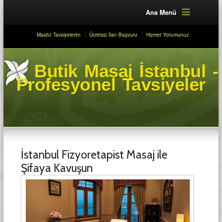
Ana Menü
Masöz Tavsiyelerim
Ücretsiz İlan Başvuru
Hizmet Yorumunuz
Butik Masaj İstanbul -
Profesyonel Tavsiyeler
İstanbul Fizyoretapist Masaj ile
Şifaya Kavuşun