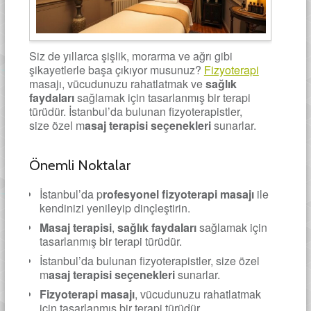
Siz de yıllarca şişlik, morarma ve ağrı gibi
şikayetlerle başa çıkıyor musunuz?
Fizyoterapi
masajı, vücudunuzu rahatlatmak ve
sağlık
faydaları
sağlamak için tasarlanmış bir terapi
türüdür. İstanbul’da bulunan fizyoterapistler,
size özel m
asaj terapisi seçenekleri
sunarlar.
Önemli Noktalar
İstanbul’da p
rofesyonel fizyoterapi masajı
ile
kendinizi yenileyip dinçleştirin.
Masaj terapisi
,
sağlık faydaları
sağlamak için
tasarlanmış bir terapi türüdür.
İstanbul’da bulunan fizyoterapistler, size özel
m
asaj terapisi seçenekleri
sunarlar.
Fizyoterapi masajı
, vücudunuzu rahatlatmak
için tasarlanmış bir terapi türüdür.