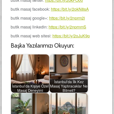
butik masaj twitter:
https://bit.ly/2okFO00
butik masaj facebook:
https://bit.ly/2okN8sA
butik masaj google+:
https://bit.ly/2nprm2i
butik masaj linkedin:
https://bit.ly/2nprnmS
butik masaj web sitesi:
https://bit.ly/2oJuK9p
Başka Yazılarımızı Okuyun:
İstanbul'da İlk Kez
İstanbul’da Kişiye Özel
Masaj Yaptıracaklar Ne
Masaj Deneyimi
Bilmeli?