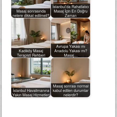
İstanbul’da Rahatlatıcı
Masaj sonrasında
Masaj İçin En Doğru
nelere dikkat edilmeli?
Zaman
Avrupa Yakası mı
Kadıköy Masaj
Anadolu Yakası mı?
Terapisti Rehberi
Masaj…
Masaj sonrası normal
İstanbul Havalimanına
kabul edilen durumlar
Yakın Masaj Hizmetleri
nelerdir?