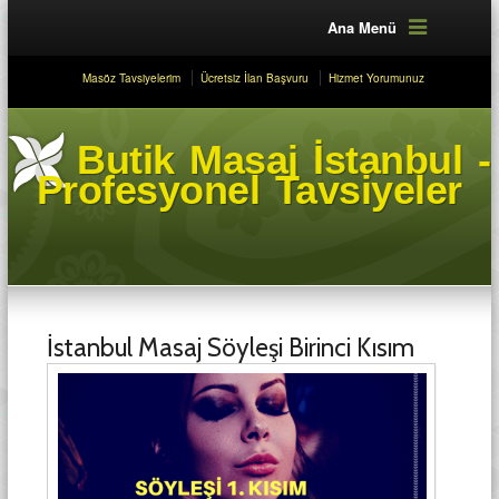
Ana Menü
Masöz Tavsiyelerim
Ücretsiz İlan Başvuru
Hizmet Yorumunuz
Butik Masaj İstanbul -
Profesyonel Tavsiyeler
İstanbul Masaj Söyleşi Birinci Kısım