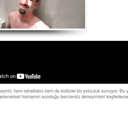
imi, hem rahatlatıcı hem de kültürel bir yolculuk sunuyor. Bu 
 geleneksel hamamın sunduğu benzersiz deneyimleri keşfedeceğ