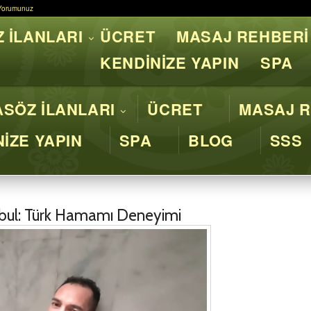
Yorumunuz
Yorumunuz
 İLANLARI
ÜCRET
MASAJ REHBERİ
asaj İstanbul - Profesyone
KENDİNİZE YAPIN
SPA
SÖZ İLANLARI
ÜCRET
MASAJ R
İZE YAPIN
SPA
BLOG
SSS
bul: Türk Hamamı Deneyimi