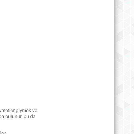
yafetler giymek ve
da bulunur, bu da
ize