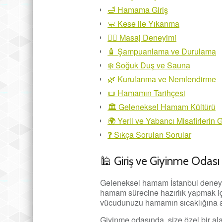
🛁 Hamama Giriş
🧼 Kese ile Yıkanma
💆‍♂️ Masaj Deneyimi
🧴 Şampuanlama ve Durulama
❄️ Soğuk Duş ve Sauna
🌿 Kurulanma ve Nemlendirme
📜 Hamamın Tarihçesi
🏛️ Geleneksel Hamam Kültürü
🌍 Yerli ve Yabancı Misafirlerin 
❓ Sıkça Sorulan Sorular
🕌 Giriş ve Giyinme Odası
Geleneksel hamam İstanbul deneyimi
hamam sürecine hazırlık yapmak için
vücudunuzu hamamın sıcaklığına alı
Giyinme odasında, size özel bir ala