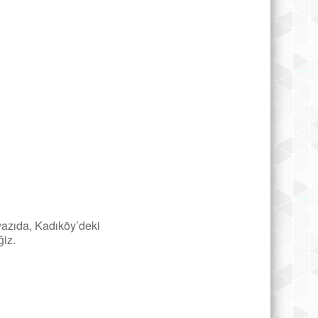
yazıda, Kadıköy’deki
iz.