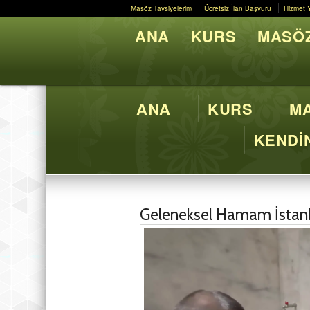
Masöz Tavsiyelerim
Ücretsiz İlan Başvuru
Hizmet 
Masöz Tavsiyelerim
Ücretsiz İlan Başvuru
Hizmet 
ANA
KURS
MASÖZ
Butik M
ANA
KURS
MA
KENDİN
Geleneksel Hamam İstan