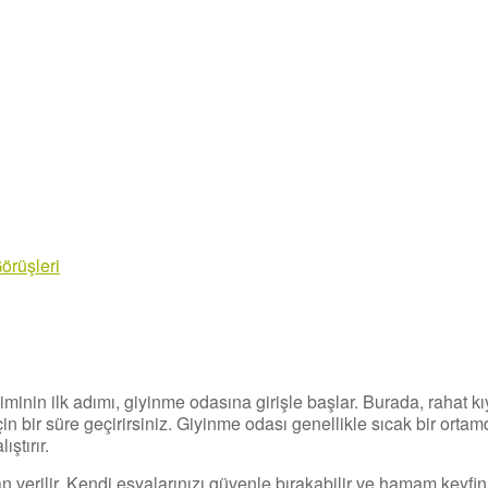
Görüşleri
nin ilk adımı, giyinme odasına girişle başlar. Burada, rahat kı
 bir süre geçirirsiniz. Giyinme odası genellikle sıcak bir ortam
ştırır.
n verilir. Kendi eşyalarınızı güvenle bırakabilir ve hamam keyfin