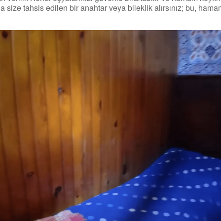
 size tahsis edilen bir anahtar veya bileklik alırsınız; bu, hamam