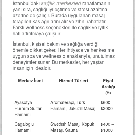
sağlık merkezleri
İstanbul’daki
rahatlamanın
yanı sıra, sağlığı iyileştirme ve stresi azaltma
üzerine de çalışır. Burada uygulanan masaj
terapileri kas ağrılarını alır ve zihni rahatlatır.
Farklı wellness seçenekleri ile sağlık ve iyilik
hali artırılmaya çalışılır.
İstanbul, kişisel bakım ve sağlığa verdiği
önemle dikkat çeker. Her ihtiyaca ve her kesime
uygun spa ve wellness olanaklarıyla, unutulmaz
deneyimler sunar. Bu merkezler, her yaştan
insan için idealdir.
Merkez İsmi
Hizmet Türleri
Fiyat
Aralığı
(₺)
Ayasofya
Aromaterapi, Türk
₺600 –
Hurrem Sultan
Hamamı, Jakuzili Masaj
₺2000
Hamamı
Cagaloglu
Swedish Masaj, Köpük
₺400 –
Hamamı
Masajı, Sauna
₺1800