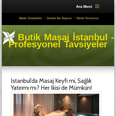
Ana Menü
Masöz Tavsiyelerim
Ücretsiz İlan Başvuru
Hizmet Yorumunuz
Butik Masaj İstanbul -
Profesyonel Tavsiyeler
İstanbul’da Masaj Keyfi mi, Sağlık
Yatırımı mı? Her İkisi de Mümkün!