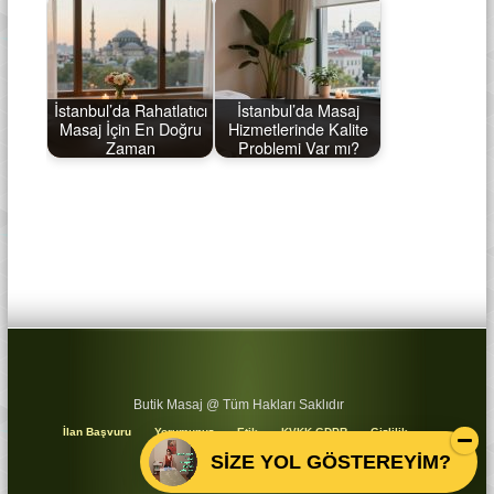
İstanbul’da Rahatlatıcı
İstanbul’da Masaj
Masaj İçin En Doğru
Hizmetlerinde Kalite
Zaman
Problemi Var mı?
Butik Masaj @ Tüm Hakları Saklıdır
İlan Başvuru
Yorumunuz
Etik
KVKK GDPR
Gizlilik
Koşullar
Sitemap
SİZE YOL GÖSTEREYİM?