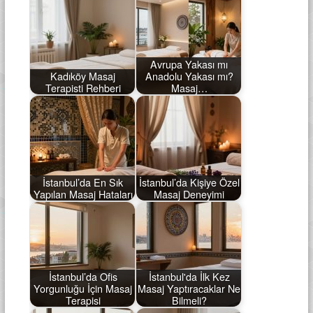
Avrupa Yakası mı
Kadıköy Masaj
Anadolu Yakası mı?
Terapisti Rehberi
Masaj…
İstanbul’da En Sık
İstanbul’da Kişiye Özel
Yapılan Masaj Hataları
Masaj Deneyimi
İstanbul’da Ofis
İstanbul'da İlk Kez
Yorgunluğu İçin Masaj
Masaj Yaptıracaklar Ne
Terapisi
Bilmeli?