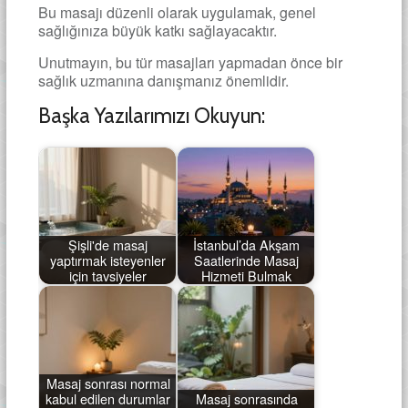
Bu masajı düzenli olarak uygulamak, genel
sağlığınıza büyük katkı sağlayacaktır.
Unutmayın, bu tür masajları yapmadan önce bir
sağlık uzmanına danışmanız önemlidir.
Başka Yazılarımızı Okuyun:
Şişli'de masaj
İstanbul’da Akşam
yaptırmak isteyenler
Saatlerinde Masaj
için tavsiyeler
Hizmeti Bulmak
Masaj sonrası normal
kabul edilen durumlar
Masaj sonrasında