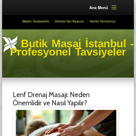
Ana Menü
Masöz Tavsiyelerim
Ücretsiz İlan Başvuru
Hizmet Yorumunuz
Butik Masaj İstanbul -
Profesyonel Tavsiyeler
Lenf Drenaj Masajı: Neden
Önemlidir ve Nasıl Yapılır?