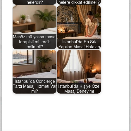
nelerdir?
nelere dikkat edilmeli?
Masöz mü yoksa masaj
terapisti mi tercih
İstanbul’da En Sık
edilmeli?
Yapılan Masaj Hataları
İstanbul’da Concierge
Tarzı Masaj Hizmeti Var
İstanbul’da Kişiye Özel
mı?
Masaj Deneyimi