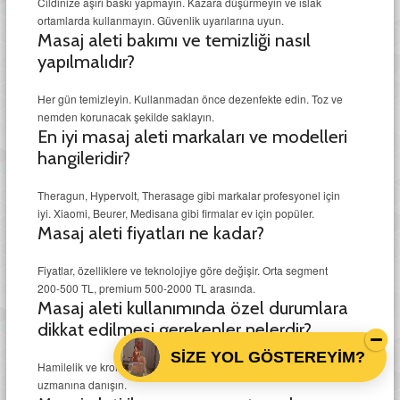
Cildinize aşırı baskı yapmayın. Kazara düşürmeyin ve ıslak
ortamlarda kullanmayın. Güvenlik uyarılarına uyun.
Masaj aleti bakımı ve temizliği nasıl
yapılmalıdır?
Her gün temizleyin. Kullanmadan önce dezenfekte edin. Toz ve
nemden korunacak şekilde saklayın.
En iyi masaj aleti markaları ve modelleri
hangileridir?
Theragun, Hypervolt, Therasage gibi markalar profesyonel için
iyi. Xiaomi, Beurer, Medisana gibi firmalar ev için popüler.
Masaj aleti fiyatları ne kadar?
Fiyatlar, özelliklere ve teknolojiye göre değişir. Orta segment
200-500 TL, premium 500-2000 TL arasında.
Masaj aleti kullanımında özel durumlara
dikkat edilmesi gerekenler nelerdir?
SİZE YOL GÖSTEREYİM?
Hamilelik ve kronik rahatsızlıklar için dikkatli olun. Sağlık
uzmanına danışın.