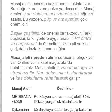
Masaj aleti seçerken bazı önemli noktalar var.
Bu, doğru kararı vermenize yardımcı olur. Masaj
kan dolaşımını hızlandırarak
aletleri,
ağrıları
güç ve hız ayarları
azaltır. Bu yüzden,
çok
önemlidir.
Başlık çeşitliliği
de önemli bir faktördür. Farklı
Pil ömrü
başlıklar, farklı yerlere uygulanabilir.
ve şarj süresi
de önemlidir. Uzun pil ve kısa
şarj, daha fazla kullanım sağlar.
Masaj aleti nereden alınır
sorusuna, birçok yer
var. Online ve fiziksel mağazalarda
vücuttaki ağrı ve
bulabilirsiniz. Masaj aletleri,
stresi azaltır
Kan dolaşımını hızlandırarak
.
kas dokularını rahatlatarak
ve
çalışır.
Masaj Aleti
Özellikler
MEDISANA
Perküsyon sporcu masaj aleti, 80%
48235
fiziksel yorgunluk hissini azaltır
Dykemann
60 dakikaya kadar tek şarjla kullanım