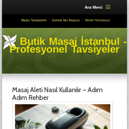
Ana Menü
Masöz Tavsiyelerim
Ücretsiz İlan Başvuru
Hizmet Yorumunuz
Butik Masaj İstanbul -
Profesyonel Tavsiyeler
Masaj Aleti Nasıl Kullanılır – Adım
Adım Rehber