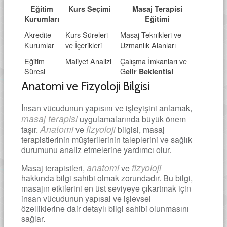
Eğitim
Kurs Seçimi
Masaj Terapisi
Kurumları
Eğitimi
Akredite
Kurs Süreleri
Masaj Teknikleri ve
Kurumlar
ve İçerikleri
Uzmanlık Alanları
Eğitim
Maliyet Analizi
Çalışma İmkanları ve
Süresi
G
elir Beklentisi
Anatomi ve Fizyoloji Bilgisi
İnsan vücudunun yapısını ve işleyişini anlamak,
masaj terapisi
uygulamalarında büyük önem
Anatomi
fizyoloji
taşır.
ve
bilgisi, masaj
terapistlerinin müşterilerinin taleplerini ve sağlık
durumunu analiz etmelerine yardımcı olur.
anatomi
fizyoloji
Masaj terapistleri,
ve
hakkında bilgi sahibi olmak zorundadır. Bu bilgi,
masajın etkilerini en üst seviyeye çıkartmak için
insan vücudunun yapısal ve işlevsel
özelliklerine dair detaylı bilgi sahibi olunmasını
sağlar.