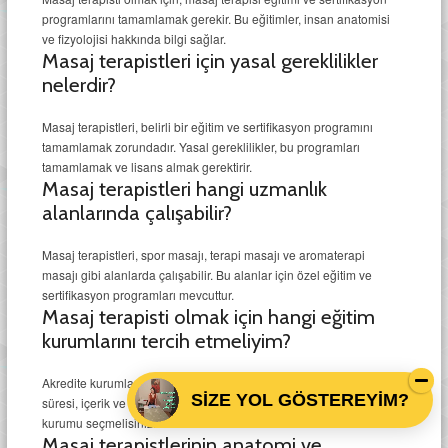
programlarını tamamlamak gerekir. Bu eğitimler, insan anatomisi
ve fizyolojisi hakkında bilgi sağlar.
Masaj terapistleri için yasal gereklilikler
nelerdir?
Masaj terapistleri, belirli bir eğitim ve sertifikasyon programını
tamamlamak zorundadır. Yasal gereklilikler, bu programları
tamamlamak ve lisans almak gerektirir.
Masaj terapistleri hangi uzmanlık
alanlarında çalışabilir?
Masaj terapistleri, spor masajı, terapi masajı ve aromaterapi
masajı gibi alanlarda çalışabilir. Bu alanlar için özel eğitim ve
sertifikasyon programları mevcuttur.
Masaj terapisti olmak için hangi eğitim
kurumlarını tercih etmeliyim?
Akredite kurumlar, geçerli masaj terapisi eğitimi sunar. Kurs
SİZE YOL GÖSTEREYİM?
süresi, içerik ve maliyet gibi faktörleri dikkate alarak en uygun
kurumu seçmelisiniz.
Masaj terapistlerinin anatomi ve