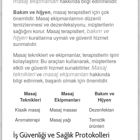
masaj ekipmanları
hakkında bilgi edinmelidir.
Bakım ve hijyen
, masaj terapistleri için çok
önemlidir. Masaj ekipmanlarının düzenli
temizlenmesi ve dezenfeksiyonu, müşterilerin
bakım ve
sağlığını korur. Masaj terapistleri,
hijyen
kurallarına uymalı ve güvenli hizmet
sunmalıdır.
Masaj teknikleri ve ekipmanlar, terapistlerin işini
kolaylaştırır. Bu araçları kullanarak, müşterilere
Masaj
etkili ve güvenli hizmet sunabilirler.
teknikleri
masaj ekipmanları
ve
hakkında
bilgi edinmek, başarılı olmak için önemlidir.
Masaj
Masaj
Bakım ve
Teknikleri
Ekipmanları
Hijyen
Klasik masaj
Masaj masası
Dezenfektan
Aromaterapi
Masaj yağı
Temizlik
ürünleri
İş Güvenliği ve Sağlık Protokolleri