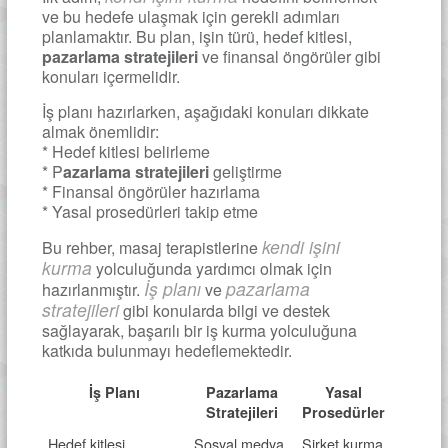
ve bu hedefe ulaşmak için gerekli adımları
planlamaktır. Bu plan, işin türü, hedef kitlesi,
pazarlama stratejileri
ve finansal öngörüler gibi
konuları içermelidir.
İş planı hazırlarken, aşağıdaki konuları dikkate
almak önemlidir:
* Hedef kitlesi belirleme
* P
azarlama stratejileri
geliştirme
* Finansal öngörüler hazırlama
* Yasal prosedürleri takip etme
kendi işini
Bu rehber, masaj terapistlerine
kurma
yolculuğunda yardımcı olmak için
İş planı
pazarlama
hazırlanmıştır.
ve
stratejileri
gibi konularda bilgi ve destek
sağlayarak, başarılı bir iş kurma yolculuğuna
katkıda bulunmayı hedeflemektedir.
İş Planı
Pazarlama
Yasal
Stratejileri
Prosedürler
Hedef kitlesi
Sosyal medya
Şirket kurma