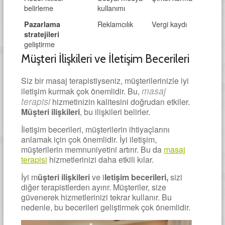
belirleme
kullanımı
Reklamcılık
Vergi kaydı
Pazarlama
stratejileri
geliştirme
Müşteri İlişkileri ve İletişim Becerileri
Siz bir masaj terapistiyseniz, müşterilerinizle iyi
masaj
iletişim kurmak çok önemlidir. Bu,
terapisi
hizmetinizin kalitesini doğrudan etkiler.
Müşteri ilişkileri
, bu ilişkileri belirler.
İletişim becerileri, müşterilerin ihtiyaçlarını
anlamak için çok önemlidir. İyi iletişim,
müşterilerin memnuniyetini artırır. Bu da
masaj
terapisi
hizmetlerinizi daha etkili kılar.
İyi m
üşteri ilişkileri
ve i
letişim becerileri,
sizi
diğer terapistlerden ayırır. Müşteriler, size
güvenerek hizmetlerinizi tekrar kullanır. Bu
nedenle, bu becerileri geliştirmek çok önemlidir.