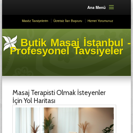
Ana Menü
Masöz Tavsiyelerim
Ücretsiz İlan Başvuru
Hizmet Yorumunuz
Butik Masaj İstanbul -
Profesyonel Tavsiyeler
Masaj Terapisti Olmak İsteyenler
İçin Yol Haritası