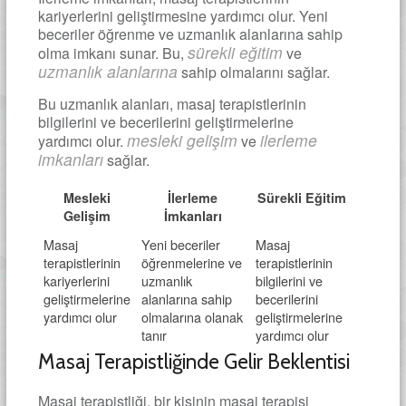
kariyerlerini geliştirmesine yardımcı olur. Yeni
beceriler öğrenme ve uzmanlık alanlarına sahip
sürekli eğitim
olma imkanı sunar. Bu,
ve
uzmanlık alanlarına
sahip olmalarını sağlar.
Bu uzmanlık alanları, masaj terapistlerinin
bilgilerini ve becerilerini geliştirmelerine
mesleki gelişim
ilerleme
yardımcı olur.
ve
imkanları
sağlar.
Mesleki
İlerleme
Sürekli Eğitim
Gelişim
İmkanları
Masaj
Yeni beceriler
Masaj
terapistlerinin
öğrenmelerine ve
terapistlerinin
kariyerlerini
uzmanlık
bilgilerini ve
geliştirmelerine
alanlarına sahip
becerilerini
yardımcı olur
olmalarına olanak
geliştirmelerine
tanır
yardımcı olur
Masaj Terapistliğinde Gelir Beklentisi
Masaj terapistliği, bir kişinin masaj terapisi