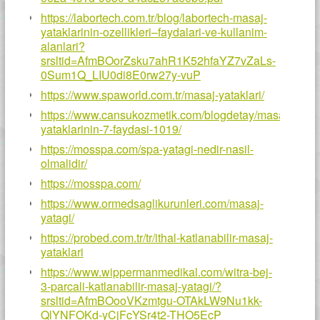
https://labortech.com.tr/blog/labortech-masaj-
yataklarinin-ozellikleri–faydalari-ve-kullanim-
alanlari?
srsltid=AfmBOorZsku7ahR1K52hfaYZ7vZaLs-
0Sum1Q_LIU0di8E0rw27y-vuP
https://www.spaworld.com.tr/masaj-yataklari/
https://www.cansukozmetik.com/blogdetay/masaj-
yataklarinin-7-faydasi-1019/
https://mosspa.com/spa-yatagi-nedir-nasil-
olmalidir/
https://mosspa.com/
https://www.ormedsaglikurunleri.com/masaj-
yatagi/
https://probed.com.tr/tr/ithal-katlanabilir-masaj-
yataklari
https://www.wippermanmedikal.com/witra-bej-
3-parcali-katlanabilir-masaj-yatagi/?
srsltid=AfmBOooVKzmtgu-OTAkLW9Nu1kk-
QlYNFOKd-yCjFcYSr4t2-THO5EcP