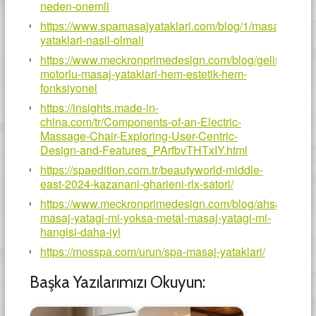
neden-onemli
https://www.spamasajyataklari.com/blog/1/masaj-
yataklari-nasil-olmali
https://www.meckronprimedesign.com/blog/gelismis-
motorlu-masaj-yataklari-hem-estetik-hem-
fonksiyonel
https://insights.made-in-
china.com/tr/Components-of-an-Electric-
Massage-Chair-Exploring-User-Centric-
Design-and-Features_PArfbvTHTxIY.html
https://spaedition.com.tr/beautyworld-middle-
east-2024-kazanani-gharieni-rlx-satori/
https://www.meckronprimedesign.com/blog/ahsap-
masaj-yatagi-mi-yoksa-metal-masaj-yatagi-mi-
hangisi-daha-iyi
https://mosspa.com/urun/spa-masaj-yataklari/
Başka Yazılarımızı Okuyun: