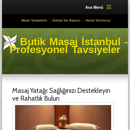
Ana Menü
Masöz Tavsiyelerim
Ücretsiz İlan Başvuru
Hizmet Yorumunuz
Butik Masaj İstanbul -
Profesyonel Tavsiyeler
Masaj Yatağı: Sağlığınızı Destekleyin
ve Rahatlık Bulun