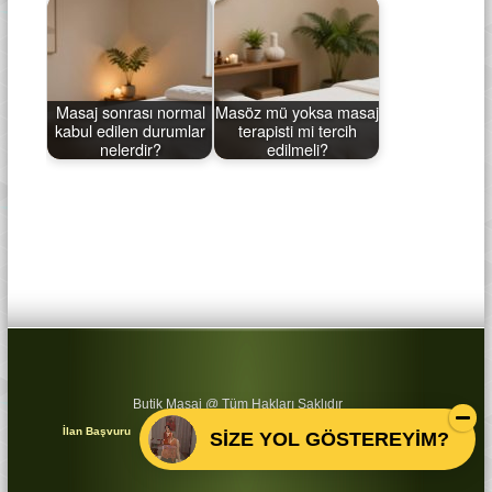
Masaj sonrası normal
Masöz mü yoksa masaj
kabul edilen durumlar
terapisti mi tercih
nelerdir?
edilmeli?
Butik Masaj @ Tüm Hakları Saklıdır
İlan Başvuru
Yorumunuz
Etik
KVKK GDPR
Gizlilik
SİZE YOL GÖSTEREYİM?
Koşullar
Sitemap