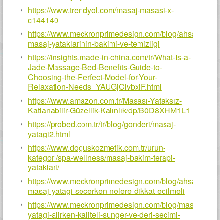
https://www.trendyol.com/masaj-masasi-x-
c144140
https://www.meckronprimedesign.com/blog/ahsap-
masaj-yataklarinin-bakimi-ve-temizligi
https://insights.made-in-china.com/tr/What-Is-a-
Jade-Massage-Bed-Benefits-Guide-to-
Choosing-the-Perfect-Model-for-Your-
Relaxation-Needs_YAUGjClvbxiF.html
https://www.amazon.com.tr/Masası-Yataksız-
Katlanabilir-Güzellik-Kalınlık/dp/B0D8XHM1L1
https://probed.com.tr/tr/blog/gonderi/masaj-
yatagi2.html
https://www.doguskozmetik.com.tr/urun-
kategori/spa-wellness/masaj-bakim-terapi-
yataklari/
https://www.meckronprimedesign.com/blog/ahsap-
masaj-yatagi-secerken-nelere-dikkat-edilmeli
https://www.meckronprimedesign.com/blog/masaj-
yatagi-alirken-kaliteli-sunger-ve-deri-secimi-