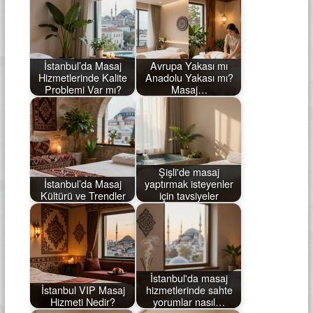
İstanbul’da Masaj
Avrupa Yakası mı
Hizmetlerinde Kalite
Anadolu Yakası mı?
Problemi Var mı?
Masaj…
Şişli'de masaj
İstanbul’da Masaj
yaptırmak isteyenler
Kültürü ve Trendler
için tavsiyeler
İstanbul'da masaj
İstanbul VIP Masaj
hizmetlerinde sahte
Hizmeti Nedir?
yorumlar nasıl…