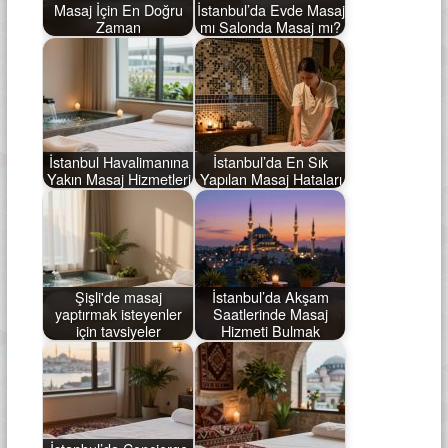
Masaj İçin En Doğru
İstanbul’da Evde Masaj
Zaman
mı Salonda Masaj mı?
İstanbul Havalimanına
İstanbul’da En Sık
Yakın Masaj Hizmetleri
Yapılan Masaj Hataları
Şişli'de masaj
İstanbul’da Akşam
yaptırmak isteyenler
Saatlerinde Masaj
için tavsiyeler
Hizmeti Bulmak