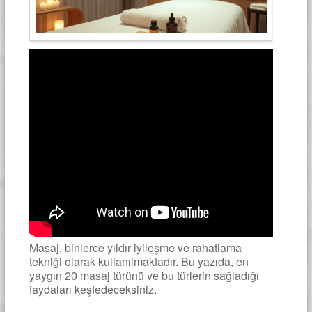
Masaj, binlerce yıldır iyileşme ve rahatlama
tekniği olarak kullanılmaktadır. Bu yazıda, en
yaygın 20 masaj türünü ve bu türlerin sağladığı
faydaları keşfedeceksiniz.