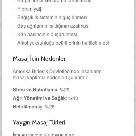
Karpal tünel sendromu rahatlaması
Fibromiyalji
Bağışıklık sisteminin güçlenmesi
Baş ağrılarının sıklığının azalması
Kan basıncının düşürülmesi
Alkol yoksunluğu belirtilerinin hafifletilmesi
Masaj İçin Nedenler
Amerika Birleşik Devletleri’nde insanların
masaj yaptırma nedenleri şunlardır:
Stres ve Rahatlama
: %29
Ağrı Yönetimi ve Sağlık
: %43
Belirtilmemiş
: %28
Yaygın Masaj Türleri
İşte en yaygın 20 masaj türü: