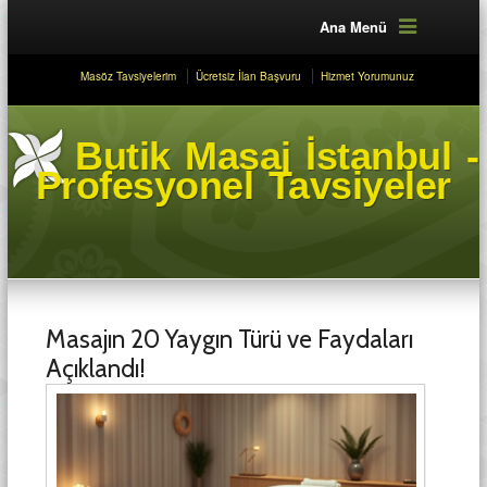
Ana Menü
Masöz Tavsiyelerim
Ücretsiz İlan Başvuru
Hizmet Yorumunuz
Butik Masaj İstanbul -
Profesyonel Tavsiyeler
Masajın 20 Yaygın Türü ve Faydaları
Açıklandı!