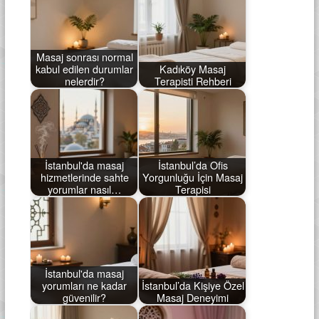
Masaj sonrası normal
kabul edilen durumlar
Kadıköy Masaj
nelerdir?
Terapisti Rehberi
İstanbul'da masaj
İstanbul’da Ofis
hizmetlerinde sahte
Yorgunluğu İçin Masaj
yorumlar nasıl…
Terapisi
İstanbul'da masaj
yorumları ne kadar
İstanbul’da Kişiye Özel
güvenilir?
Masaj Deneyimi