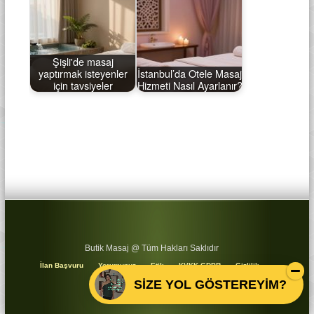
Şişli'de masaj
yaptırmak isteyenler
İstanbul’da Otele Masaj
için tavsiyeler
Hizmeti Nasıl Ayarlanır?
Butik Masaj @ Tüm Hakları Saklıdır
İlan Başvuru
Yorumunuz
Etik
KVKK GDPR
Gizlilik
Koşullar
Sitemap
SİZE YOL GÖSTEREYİM?