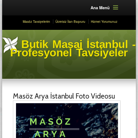
Ana Menü
Masöz Tavsiyelerim
Ücretsiz İlan Başvuru
Hizmet Yorumunuz
Butik Masaj İstanbul -
Profesyonel Tavsiyeler
Masöz Arya İstanbul Foto Videosu