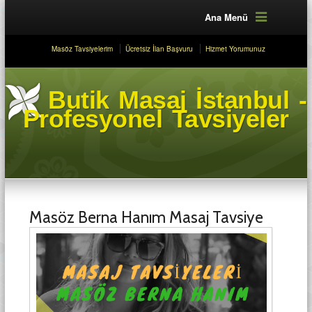
Ana Menü
Masöz Tavsiyelerim
Ücretsiz İlan Başvuru
Hizmet Yorumunuz
Butik Masaj İstanbul -
Profesyonel Tavsiyeler
Masöz Berna Hanım Masaj Tavsiye