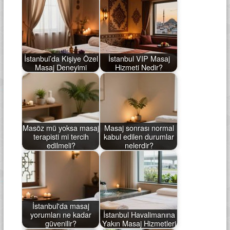
İstanbul’da Kişiye Özel
İstanbul VIP Masaj
Masaj Deneyimi
Hizmeti Nedir?
Masöz mü yoksa masaj
Masaj sonrası normal
terapisti mi tercih
kabul edilen durumlar
edilmeli?
nelerdir?
İstanbul'da masaj
yorumları ne kadar
İstanbul Havalimanına
güvenilir?
Yakın Masaj Hizmetleri