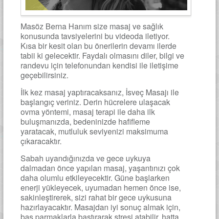
Masöz Berna Hanım size masaj ve sağlık
konusunda tavsiyelerini bu videoda iletiyor.
Kısa bir kesit olan bu önerilerin devamı ilerde
tabii ki gelecektir. Faydalı olmasını diler, bilgi ve
randevu için telefonundan kendisi ile iletişime
geçebilirsiniz.
İlk kez masaj yaptıracaksanız, İsveç Masajı ile
başlangıç veriniz. Derin hücrelere ulaşacak
ovma yöntemi, masaj terapi ile daha ilk
buluşmanızda, bedeninizde hafifleme
yaratacak, mutluluk seviyenizi maksimuma
çıkaracaktır.
Sabah uyandığınızda ve gece uykuya
dalmadan önce yapılan masaj, yaşantınızı çok
daha olumlu etkileyecektir. Güne başlarken
enerji yükleyecek, uyumadan hemen önce ise,
sakinleştirerek, sizi rahat bir gece uykusuna
hazırlayacaktır. Masajdan iyi sonuç almak için,
baş parmaklarla bastırarak stresi atabilir, hatta