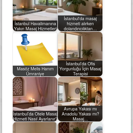
İstanbul'da masaj
İstanbul Havalimanına
hizmeti alırken
Yakın Masaj Hizmetleri
dolandırıcılıktan…
İstanbul’da Ofis
Masöz Melis Hanım
Yorgunluğu İçin Masaj
Ümraniye
Terapisi
Avrupa Yakası mı
İstanbul’da Otele Masaj
Anadolu Yakası mı?
Hizmeti Nasıl Ayarlanır?
Masaj…