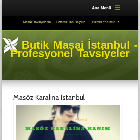
Ana Menü
Masöz Tavsiyelerim
Ücretsiz İlan Başvuru
Hizmet Yorumunuz
Butik Masaj İstanbul -
Profesyonel Tavsiyeler
Masöz Karalina İstanbul