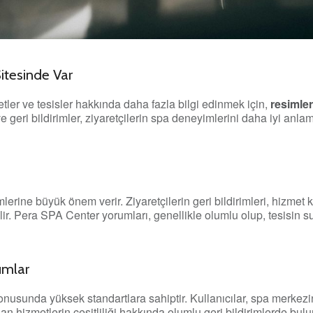
itesinde Var
er ve tesisler hakkında daha fazla bilgi edinmek için,
resimle
e geri bildirimler, ziyaretçilerin spa deneyimlerini daha iyi anla
rine büyük önem verir. Ziyaretçilerin geri bildirimleri, hizmet ka
rilir. Pera SPA Center yorumları, genellikle olumlu olup, tesisin
umlar
nusunda yüksek standartlara sahiptir. Kullanıcılar, spa merkezin
an hizmetlerin çeşitliliği hakkında olumlu geri bildirimlerde bul