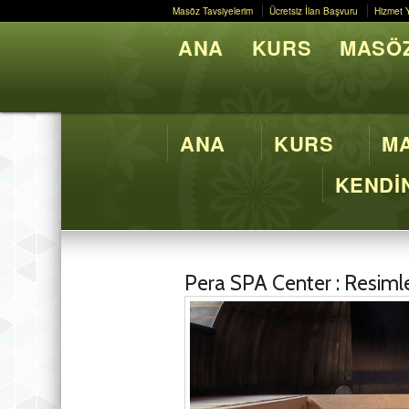
Masöz Tavsiyelerim
Ücretsiz İlan Başvuru
Hizmet 
Masöz Tavsiyelerim
Ücretsiz İlan Başvuru
Hizmet 
ANA
KURS
MASÖZ
Butik M
ANA
KURS
MA
KENDİN
Pera SPA Center : Resimle