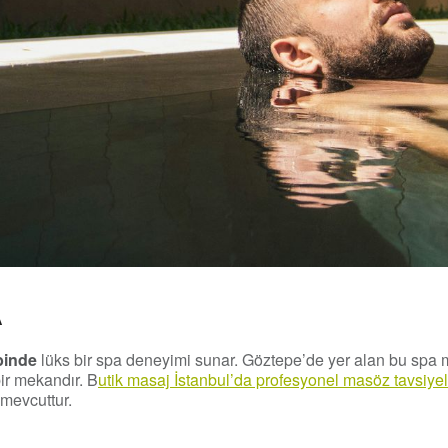
A
binde
lüks bir spa deneyimi sunar. Göztepe’de yer alan bu spa 
ir mekandır. B
utik masaj İstanbul’da profesyonel masöz tavsiyel
 mevcuttur.