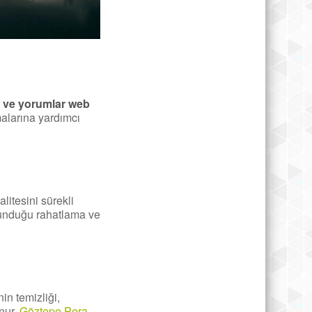
r ve yorumlar web
malarına yardımcı
litesini sürekli
 sunduğu rahatlama ve
in temizliği,
unur.
Göztepe Pera