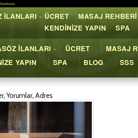
Yorumunuz
Yorumunuz
 İLANLARI
ÜCRET
MASAJ REHBERİ
asaj İstanbul - Profesyone
KENDİNİZE YAPIN
SPA
SÖZ İLANLARI
ÜCRET
MASAJ R
İZE YAPIN
SPA
BLOG
SSS
r, Yorumlar, Adres