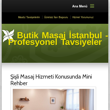
Ana Menü
Masöz Tavsiyelerim
Ücretsiz İlan Başvuru
Hizmet Yorumunuz
Butik Masaj İstanbul -
Profesyonel Tavsiyeler
Şişli Masaj Hizmeti Konusunda Mini
Rehber