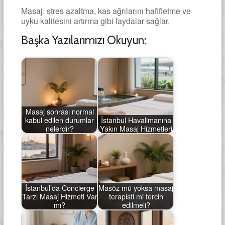
Masaj, stres azaltma, kas ağrılarını hafifletme ve
uyku kalitesini artırma gibi faydalar sağlar.
Başka Yazılarımızı Okuyun:
Masaj sonrası normal
kabul edilen durumlar
İstanbul Havalimanına
nelerdir?
Yakın Masaj Hizmetleri
İstanbul’da Concierge
Masöz mü yoksa masaj
Tarzı Masaj Hizmeti Var
terapisti mi tercih
mı?
edilmeli?