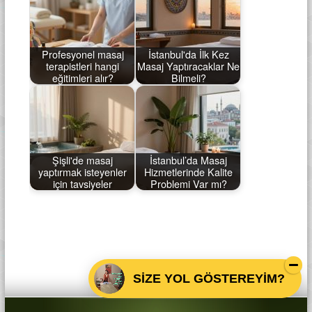
Profesyonel masaj
İstanbul'da İlk Kez
terapistleri hangi
Masaj Yaptıracaklar Ne
eğitimleri alır?
Bilmeli?
Şişli'de masaj
İstanbul’da Masaj
yaptırmak isteyenler
Hizmetlerinde Kalite
için tavsiyeler
Problemi Var mı?
SİZE YOL GÖSTEREYİM?