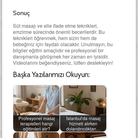
Sonuç
Süt masajı ve elle ifade etme teknikleri,
emzirme sürecinde önemli becerilerdir. Bu
teknikleri öğrenmek, hem sizin hem de
bebeğiniz için faydalı olacaktır. Unutmayın, bu
bilgiler eğitim amaçlıdır ve profesyonel bir
danışmanla görüşmek her zaman en iyisidir.
Videolarımı beğendiyseniz, lütfen destekleyin!
Başka Yazılarımızı Okuyun:
Profesyonel masaj
İstanbul'da masaj
terapistleri hangi
hizmeti alırken
eğitimleri alır?
dolandırıcılıktan…