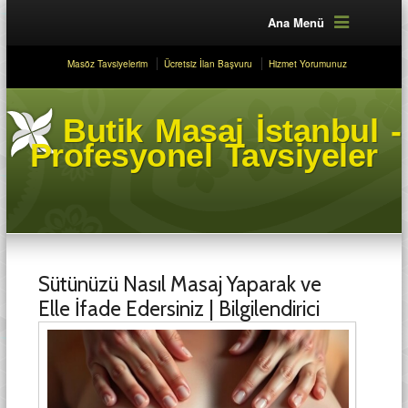
Ana Menü
Masöz Tavsiyelerim
Ücretsiz İlan Başvuru
Hizmet Yorumunuz
Butik Masaj İstanbul -
Profesyonel Tavsiyeler
Sütünüzü Nasıl Masaj Yaparak ve
Elle İfade Edersiniz | Bilgilendirici