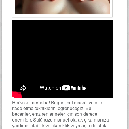
Herkese merhaba! Bugün, süt masajı ve elle
ifade etme tekniklerini öğreneceğiz. Bu
beceriler, emziren anneler için son derece
önemlidir. Sütünüzü manuel olarak çıkarmanıza
yardımcı olabilir ve tıkanıklık veya aşırı doluluk