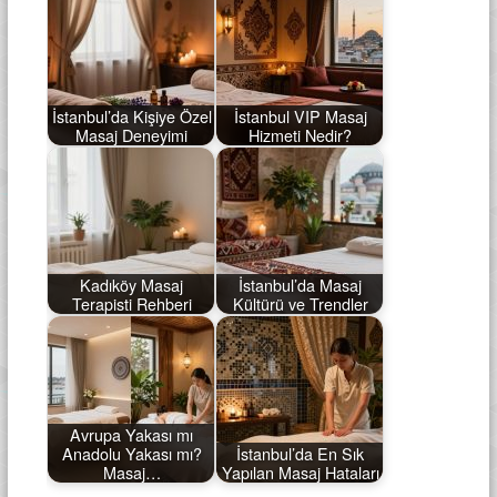
İstanbul’da Kişiye Özel
İstanbul VIP Masaj
Masaj Deneyimi
Hizmeti Nedir?
Kadıköy Masaj
İstanbul’da Masaj
Terapisti Rehberi
Kültürü ve Trendler
Avrupa Yakası mı
Anadolu Yakası mı?
İstanbul’da En Sık
Masaj…
Yapılan Masaj Hataları